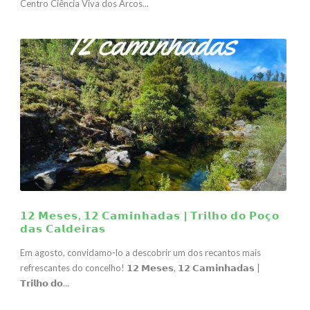
Centro Ciência Viva dos Arcos...
𝟭𝟮 𝗠𝗲𝘀𝗲𝘀, 𝟭𝟮 𝗖𝗮𝗺𝗶𝗻𝗵𝗮𝗱𝗮𝘀 | 𝗧𝗿𝗶𝗹𝗵𝗼 𝗱𝗼 𝗣𝗼𝗰̧𝗼
𝗱𝗮𝘀 𝗖𝗮𝗹𝗱𝗲𝗶𝗿𝗮𝘀
Em agosto, convidamo-lo a descobrir um dos recantos mais
refrescantes do concelho! 𝟭𝟮 𝗠𝗲𝘀𝗲𝘀, 𝟭𝟮 𝗖𝗮𝗺𝗶𝗻𝗵𝗮𝗱𝗮𝘀 |
𝗧𝗿𝗶𝗹𝗵𝗼 𝗱𝗼...