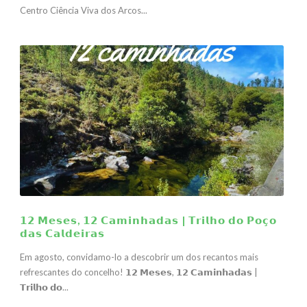
Centro Ciência Viva dos Arcos...
𝟭𝟮 𝗠𝗲𝘀𝗲𝘀, 𝟭𝟮 𝗖𝗮𝗺𝗶𝗻𝗵𝗮𝗱𝗮𝘀 | 𝗧𝗿𝗶𝗹𝗵𝗼 𝗱𝗼 𝗣𝗼𝗰̧𝗼
𝗱𝗮𝘀 𝗖𝗮𝗹𝗱𝗲𝗶𝗿𝗮𝘀
Em agosto, convidamo-lo a descobrir um dos recantos mais
refrescantes do concelho! 𝟭𝟮 𝗠𝗲𝘀𝗲𝘀, 𝟭𝟮 𝗖𝗮𝗺𝗶𝗻𝗵𝗮𝗱𝗮𝘀 |
𝗧𝗿𝗶𝗹𝗵𝗼 𝗱𝗼...