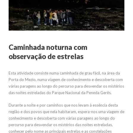
Caminhada noturna com
observação de estrelas
Esta atividade consiste numa caminhada de grau fácil, na área da
Porta do Mezio, numa viagem de conhecimento e descoberta com
várias paragens ao longo do percurso para desvendar os mistérios
das noites estreladas do Parque Nacional da Peneda Gerês.
Durante a noite e por caminhos que nos levam à essência desta
região e dos povos que nela habitaram, espera-nos uma viagem de
conhecimento e descoberta com várias paragens ao longo do
percurso para desvendar os mistérios das noites estreladas,
conhecer pelo nome as principais estrelas e as constelações