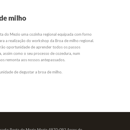
de milho
ta do Mezio uma cozinha regional equipada com forno
ara a realização do workshop da Broa de milho regional.
erão oportunidade de aprender todos os passos
a, assim como o seu processo de cozedura, num
e nos remonta aos nossos antepassados.
tunidade de degustar a broa de milho.
rada: Porta do Mezio Mezio 4970-092 Arcos de