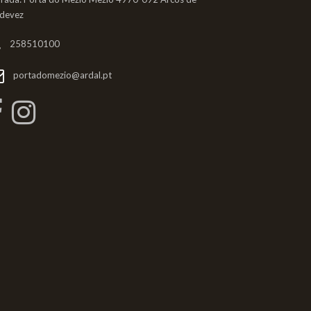
ldevez
258510100
portadomezio@ardal.pt