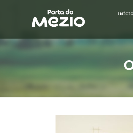
INÍCI
O