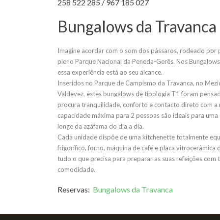
258 522 285 / 967 185 027
Bungalows da Travanca
Imagine acordar com o som dos pássaros, rodeado por p
pleno Parque Nacional da Peneda-Gerês. Nos Bungalows
essa experiência está ao seu alcance.
Inseridos no Parque de Campismo da Travanca, no Mezi
Valdevez, estes bungalows de tipologia T1 foram pens
procura tranquilidade, conforto e contacto direto com a
capacidade máxima para 2 pessoas são ideais para uma
longe da azáfama do dia a dia.
Cada unidade dispõe de uma kitchenette totalmente equ
frigorífico, forno, máquina de café e placa vitrocerâmica 
tudo o que precisa para preparar as suas refeições com 
comodidade.
Reservas:
Bungalows da Travanca