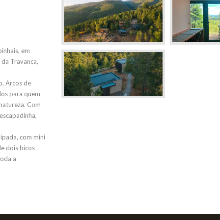
inhais, em
 da Travanca,
o, Arcos de
ados para quem
 natureza. Com
 escapadinha,
ipada, com mini
de dois bicos –
toda a