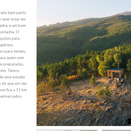
uado bem perto
m quer estar em
tanha, e um bom
montanha. O
opções para
ngalows,
os para tendas,
 Para quem vem
te preparadas,
ecem. Temos
de uma estadia
is do que um céu
vez fica a 11 km
upermercados.