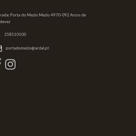
rada: Porta do Mezio Mezio 4970-092 Arcos de
ldevez
258510100
portadomezio@ardal.pt