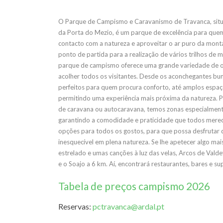
O Parque de Campismo e Caravanismo de Travanca, sit
da Porta do Mezio, é um parque de excelência para que
contacto com a natureza e aproveitar o ar puro da mon
ponto de partida para a realização de vários trilhos de 
parque de campismo oferece uma grande variedade de 
acolher todos os visitantes. Desde os aconchegantes bu
perfeitos para quem procura conforto, até amplos espaç
permitindo uma experiência mais próxima da natureza.
de caravana ou autocaravana, temos zonas especialmen
garantindo a comodidade e praticidade que todos mer
opções para todos os gostos, para que possa desfrutar 
inesquecível em plena natureza. Se lhe apetecer algo ma
estrelado e umas canções à luz das velas, Arcos de Valde
e o Soajo a 6 km. Aí, encontrará restaurantes, bares e s
Tabela de preços campismo 2026
Reservas:
pctravanca@ardal.pt