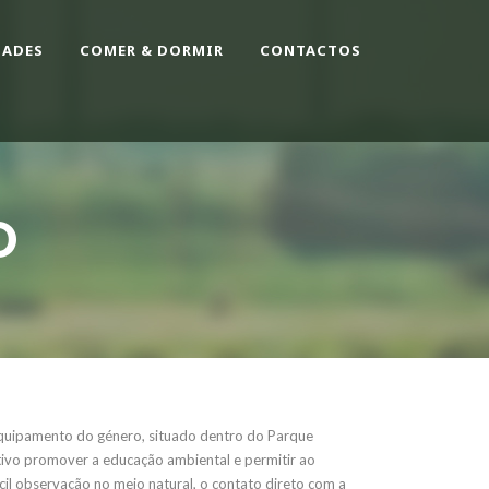
DADES
COMER & DORMIR
CONTACTOS
O
equipamento do género, situado dentro do Parque
ivo promover a educação ambiental e permitir ao
ícil observação no meio natural, o contato direto com a