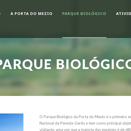
O
A PORTA DO MEZIO
PARQUE BIOLÓGICO
ATIVI
PARQUE BIOLÓGIC
O Parque Biológico da Porta do Mezio é o primeiro 
Nacional da Peneda-Gerês e tem como principal objet
visitante, uma vez que a maioria das espécies é de dif