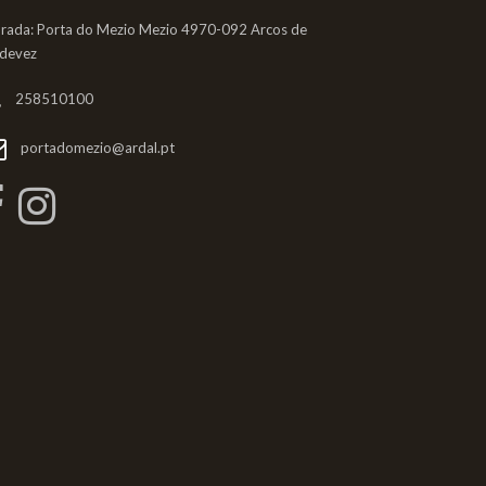
rada: Porta do Mezio Mezio 4970-092 Arcos de
ldevez
258510100
portadomezio@ardal.pt