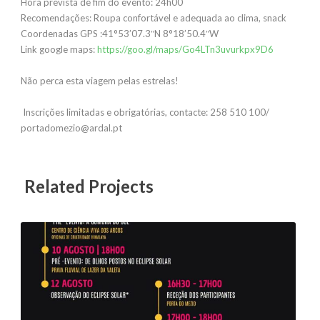
Hora prevista de fim do evento: 24h00
Recomendações: Roupa confortável e adequada ao clima, snack
Coordenadas GPS :41°53’07.3″N 8°18’50.4″W
Link google maps:
https://goo.gl/maps/Go4LTn3uvurkpx9D6
Não perca esta viagem pelas estrelas!
Inscrições limitadas e obrigatórias, contacte: 258 510 100/
portadomezio@ardal.pt
Related Projects