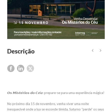
𝙊𝙨 𝙈𝙞𝙨𝙩𝙚́𝙧𝙞𝙤𝙨 𝙙𝙤 𝘾𝙚́𝙪: prepare-se para uma experiência mágica!
No próximo dia 15 de novembro, venha viver uma noite
inesquecível onde a lua se esconde tímida, Saturno “perde” os seus