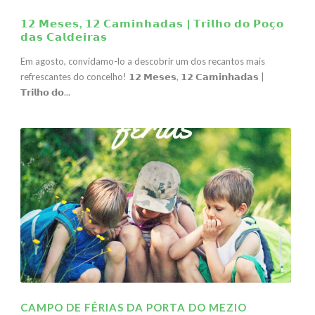
𝟭𝟮 𝗠𝗲𝘀𝗲𝘀, 𝟭𝟮 𝗖𝗮𝗺𝗶𝗻𝗵𝗮𝗱𝗮𝘀 | 𝗧𝗿𝗶𝗹𝗵𝗼 𝗱𝗼 𝗣𝗼𝗰̧𝗼
𝗱𝗮𝘀 𝗖𝗮𝗹𝗱𝗲𝗶𝗿𝗮𝘀
Em agosto, convidamo-lo a descobrir um dos recantos mais
refrescantes do concelho! 𝟭𝟮 𝗠𝗲𝘀𝗲𝘀, 𝟭𝟮 𝗖𝗮𝗺𝗶𝗻𝗵𝗮𝗱𝗮𝘀 |
𝗧𝗿𝗶𝗹𝗵𝗼 𝗱𝗼...
CAMPO DE FÉRIAS DA PORTA DO MEZIO