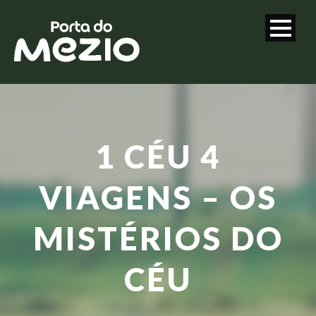
1 CÉU 4
VIAGENS – OS
MISTÉRIOS DO
CÉU