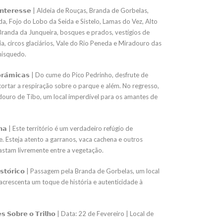
 𝗜𝗻𝘁𝗲𝗿𝗲𝘀𝘀𝗲 | Aldeia de Rouças, Branda de Gorbelas,
a, Fojo do Lobo da Seida e Sistelo, Lamas do Vez, Alto
Branda da Junqueira, bosques e prados, vestígios de
ia, circos glaciários, Vale do Rio Peneda e Miradouro das
misquedo.
𝗻𝗼𝗿𝗮̂𝗺𝗶𝗰𝗮𝘀 | Do cume do Pico Pedrinho, desfrute de
cortar a respiração sobre o parque e além. No regresso,
adouro de Tibo, um local imperdível para os amantes de
𝗮𝘂𝗻𝗮 | Este território é um verdadeiro refúgio de
. Esteja atento a garranos, vaca cachena e outros
astam livremente entre a vegetação.
 𝗛𝗶𝘀𝘁𝗼́𝗿𝗶𝗰𝗼 | Passagem pela Branda de Gorbelas, um local
acrescenta um toque de história e autenticidade à
̃𝗲𝘀 𝗦𝗼𝗯𝗿𝗲 𝗼 𝗧𝗿𝗶𝗹𝗵𝗼 | Data: 22 de Fevereiro | Local de