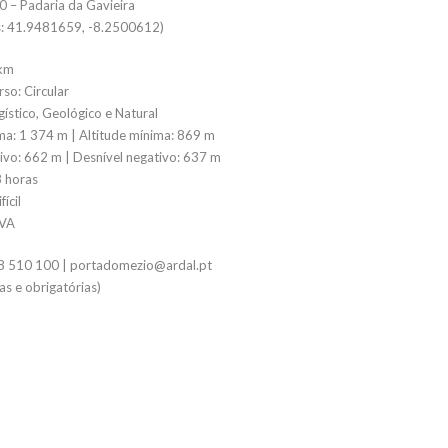
0 – Padaria da Gavieira
: 41.9481659, -8.2500612)
 km
so: Circular
ístico, Geológico e Natural
ma: 1 374 m | Altitude mínima: 869 m
tivo: 662 m | Desnível negativo: 637 m
8 horas
fícil
IVA
58 510 100 | portadomezio@ardal.pt
as e obrigatórias)