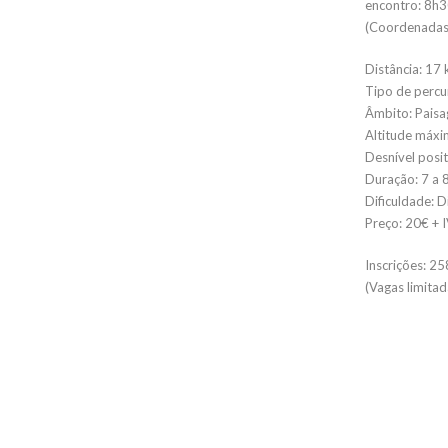
encontro: 8h3
(Coordenadas
Distância: 17
Tipo de percur
Âmbito: Paisag
Altitude máxi
Desnível posi
Duração: 7 a 
Dificuldade: Di
Preço: 20€ + 
Inscrições: 2
(Vagas limitad