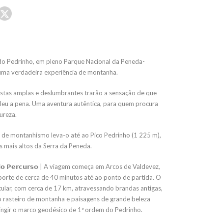
do Pedrinho, em pleno Parque Nacional da Peneda-
 uma verdadeira experiência de montanha.
istas amplas e deslumbrantes trarão a sensação de que
leu a pena. Uma aventura autêntica, para quem procura
ureza.
e de montanhismo leva-o até ao Pico Pedrinho (1 225 m),
 mais altos da Serra da Peneda.
̃𝗼 𝗱𝗼 𝗣𝗲𝗿𝗰𝘂𝗿𝘀𝗼 | A viagem começa em Arcos de Valdevez,
orte de cerca de 40 minutos até ao ponto de partida. O
cular, com cerca de 17 km, atravessando brandas antigas,
 rasteiro de montanha e paisagens de grande beleza
tingir o marco geodésico de 1ª ordem do Pedrinho.