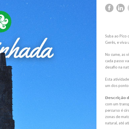
Suba ao Pico 
Gerês, e viva
No cume, as v
cada passo va
desafio na nat
Esta atividad
um dos pontos
𝗗𝗲𝘀𝗰𝗿𝗶𝗰̧
com um transp
percurso é cir
zonas de mato
natural, até a