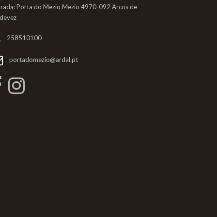
rada: Porta do Mezio Mezio 4970-092 Arcos de
ldevez
258510100
portadomezio@ardal.pt