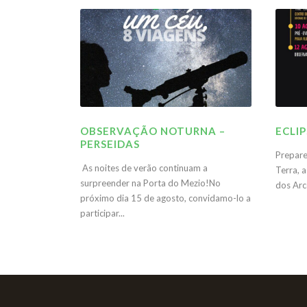
OBSERVAÇÃO NOTURNA –
ECLI
PERSEIDAS
Prepare
As noites de verão continuam a
Terra, a
surpreender na Porta do Mezio!No
dos Arco
próximo dia 15 de agosto, convidamo-lo a
participar...