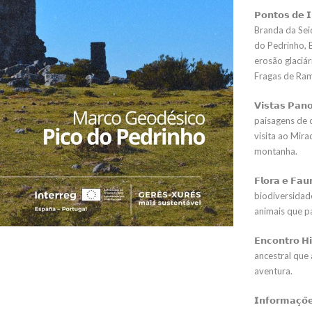
𝗣𝗼𝗻𝘁𝗼𝘀 𝗱
Branda da Seid
do Pedrinho, 
erosão glaciár
Fragas de Ra
𝗩𝗶𝘀𝘁𝗮𝘀 𝗣
paisagens de 
visita ao Mir
montanha.
𝗙𝗹𝗼𝗿𝗮 𝗲 𝗙
biodiversidade
animais que p
𝗘𝗻𝗰𝗼𝗻𝘁𝗿𝗼
ancestral que 
aventura.
𝗜𝗻𝗳𝗼𝗿𝗺𝗮𝗰̧