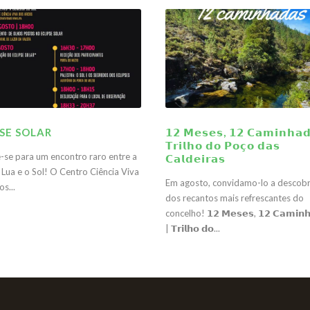
PSE SOLAR
𝟭𝟮 𝗠𝗲𝘀𝗲𝘀, 𝟭𝟮 𝗖𝗮𝗺𝗶𝗻𝗵𝗮𝗱
𝗧𝗿𝗶𝗹𝗵𝗼 𝗱𝗼 𝗣𝗼𝗰̧𝗼 𝗱𝗮𝘀
-se para um encontro raro entre a
𝗖𝗮𝗹𝗱𝗲𝗶𝗿𝗮𝘀
 Lua e o Sol! O Centro Ciência Viva
Em agosto, convidamo-lo a descobr
s...
dos recantos mais refrescantes do
concelho! 𝟭𝟮 𝗠𝗲𝘀𝗲𝘀, 𝟭𝟮 𝗖𝗮𝗺𝗶𝗻𝗵
| 𝗧𝗿𝗶𝗹𝗵𝗼 𝗱𝗼...