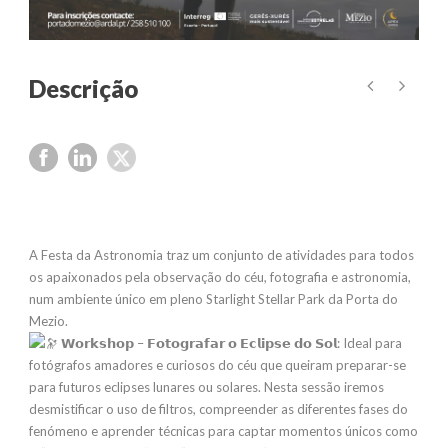
A Festa da Astronomia traz um conjunto de atividades para todos
os apaixonados pela observação do céu, fotografia e astronomia,
num ambiente único em pleno Starlight Stellar Park da Porta do
Mezio.
𝗪𝗼𝗿𝗸𝘀𝗵𝗼𝗽 – 𝗙𝗼𝘁𝗼𝗴𝗿𝗮𝗳𝗮𝗿 𝗼 𝗘𝗰𝗹𝗶𝗽𝘀𝗲 𝗱𝗼 𝗦𝗼𝗹: Ideal para
fotógrafos amadores e curiosos do céu que queiram preparar-se
para futuros eclipses lunares ou solares. Nesta sessão iremos
desmistificar o uso de filtros, compreender as diferentes fases do
fenómeno e aprender técnicas para captar momentos únicos como