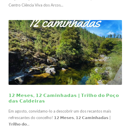
Centro Ciência Viva dos Arcos...
𝟭𝟮 𝗠𝗲𝘀𝗲𝘀, 𝟭𝟮 𝗖𝗮𝗺𝗶𝗻𝗵𝗮𝗱𝗮𝘀 | 𝗧𝗿𝗶𝗹𝗵𝗼 𝗱𝗼 𝗣𝗼𝗰̧𝗼
𝗱𝗮𝘀 𝗖𝗮𝗹𝗱𝗲𝗶𝗿𝗮𝘀
Em agosto, convidamo-lo a descobrir um dos recantos mais
refrescantes do concelho! 𝟭𝟮 𝗠𝗲𝘀𝗲𝘀, 𝟭𝟮 𝗖𝗮𝗺𝗶𝗻𝗵𝗮𝗱𝗮𝘀 |
𝗧𝗿𝗶𝗹𝗵𝗼 𝗱𝗼...