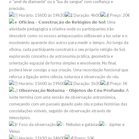
o “anel de diamante” ou a “lua de sangue” com confiança e
precisão.
Horário: 15h00 às 19h30
Duração: 4h00
Preço: 20€
𝗢𝗳𝗶𝗰𝗶𝗻𝗮 – 𝗖𝗼𝗻𝘀𝘁𝗿𝘂𝗰̧𝗮̃𝗼 𝗱𝗲 𝗥𝗲𝗹𝗼́𝗴𝗶𝗼𝘀 𝗱𝗲 𝗦𝗼𝗹: Uma
atividade pedagógica e criativa onde os participantes irão
descobrir como os nossos antepassados utilizavam a luz solar e o
movimento aparente dos astros para medir o tempo. Ao longo da
oficina, cada participante construirá o seu próprio relógio de Sol,
explorando conceitos de astronomia prática, geometria e
orientação espacial de forma simples e envolvente. No final,
poderá levar consigo a sua criação. Uma recordação funcional que
reforça a ligação entre ciência, natureza e observação do céu.
Horário: 15h00 às 19h00
Duração: 1h30
Preço: 5€
𝗢𝗯𝘀𝗲𝗿𝘃𝗮𝗰̧𝗮̃𝗼 𝗡𝗼𝘁𝘂𝗿𝗻𝗮 – 𝗢𝗯𝗷𝗲𝘁𝗼𝘀 𝗱𝗼 𝗖𝗲́𝘂 𝗣𝗿𝗼𝗳𝘂𝗻𝗱𝗼: A
noite termina com uma sessão de observação astronómica,
começando com um passeio guiado pelo céu e pelas histórias das
constelações visíveis, seguido de observação através de
telescópios.
Foco da observação:
Nébulas e galáxias
Júpiter e
Vénus
Horário: 21h30 às 24h00
Preço: 10€