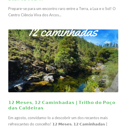
Prepare-se para um encontro raro entre a Terra, a Lua e o Sol! O
Centro Ciência Viva dos Arcos...
𝟭𝟮 𝗠𝗲𝘀𝗲𝘀, 𝟭𝟮 𝗖𝗮𝗺𝗶𝗻𝗵𝗮𝗱𝗮𝘀 | 𝗧𝗿𝗶𝗹𝗵𝗼 𝗱𝗼 𝗣𝗼𝗰̧𝗼
𝗱𝗮𝘀 𝗖𝗮𝗹𝗱𝗲𝗶𝗿𝗮𝘀
Em agosto, convidamo-lo a descobrir um dos recantos mais
refrescantes do concelho! 𝟭𝟮 𝗠𝗲𝘀𝗲𝘀, 𝟭𝟮 𝗖𝗮𝗺𝗶𝗻𝗵𝗮𝗱𝗮𝘀 |