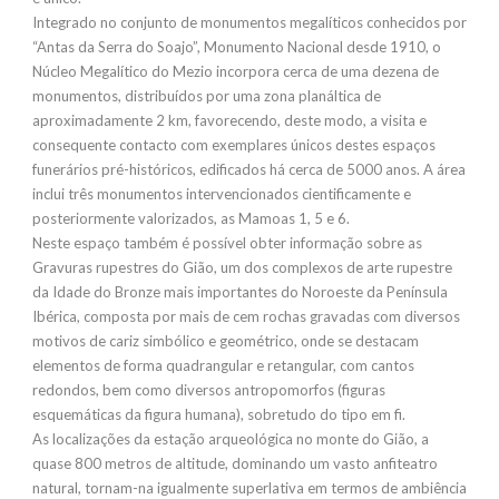
Integrado no conjunto de monumentos megalíticos conhecidos por
“Antas da Serra do Soajo”, Monumento Nacional desde 1910, o
Núcleo Megalítico do Mezio incorpora cerca de uma dezena de
monumentos, distribuídos por uma zona planáltica de
aproximadamente 2 km, favorecendo, deste modo, a visita e
consequente contacto com exemplares únicos destes espaços
funerários pré-históricos, edificados há cerca de 5000 anos. A área
inclui três monumentos intervencionados cientificamente e
posteriormente valorizados, as Mamoas 1, 5 e 6.
Neste espaço também é possível obter informação sobre as
Gravuras rupestres do Gião, um dos complexos de arte rupestre
da Idade do Bronze mais importantes do Noroeste da Península
Ibérica, composta por mais de cem rochas gravadas com diversos
motivos de cariz simbólico e geométrico, onde se destacam
elementos de forma quadrangular e retangular, com cantos
redondos, bem como diversos antropomorfos (figuras
esquemáticas da figura humana), sobretudo do tipo em fi.
As localizações da estação arqueológica no monte do Gião, a
quase 800 metros de altitude, dominando um vasto anfiteatro
natural, tornam-na igualmente superlativa em termos de ambiência