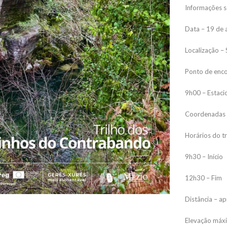
Informações so
Data – 19 de 
Localização –
Ponto de enco
9h00 – Estaci
Coordenadas
Horários do tr
9h30 – Início
12h30 – Fim
Distância – 
Elevação máxi