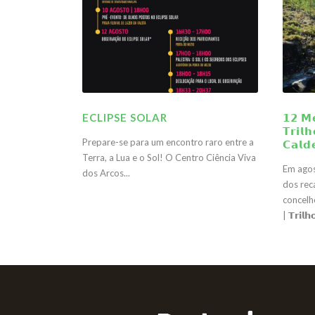
ECLIPSE SOLAR
𝟭𝟮 𝗠
𝗧𝗿𝗶𝗹
Prepare-se para um encontro raro entre a
𝗖𝗮𝗹𝗱
Terra, a Lua e o Sol! O Centro Ciência Viva
Em agos
dos Arcos...
dos rec
concelho!
| 𝗧𝗿𝗶𝗹𝗵