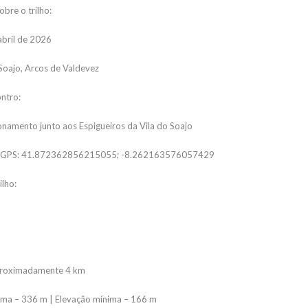
bre o trilho:
abril de 2026
 Soajo, Arcos de Valdevez
ntro:
onamento junto aos Espigueiros da Vila do Soajo
 GPS: 41.872362856215055; -8.262163576057429
ilho:
aproximadamente 4 km
ma – 336 m | Elevação mínima – 166 m