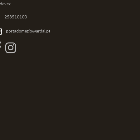
ldevez
258510100
portadomezio@ardal.pt