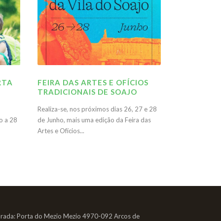
RTA
FEIRA DAS ARTES E OFÍCIOS
TRADICIONAIS DE SOAJO
Realiza-se, nos próximos dias 26, 27 e 28
o a 28
de Junho, mais uma edição da Feira das
Artes e Ofícios...
rada: Porta do Mezio Mezio 4970-092 Arcos de