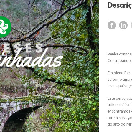
Venha connosc
Contrabando.
Em pleno Parq
se como uma d
leva a paisagen
Este percurso,
trilhos utiliz
encontramos o
forma selvage
do alto do Mi