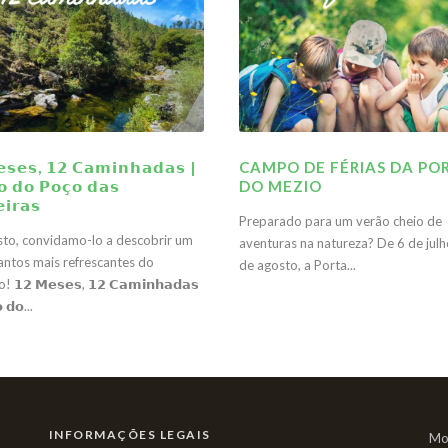
𝘀𝗲𝘀, 𝟭𝟮 𝗖𝗮𝗺𝗶𝗻𝗵𝗮𝗱𝗮𝘀 |
CAMPO DE FÉRIAS DA PO
𝗼 𝗱𝗼 𝗣𝗼𝗰̧𝗼 𝗱𝗮𝘀
DO MEZIO
𝗶𝗿𝗮𝘀
Preparado para um verão cheio de
to, convidamo-lo a descobrir um
aventuras na natureza? De 6 de julh
antos mais refrescantes do
de agosto, a Porta...
 𝟭𝟮 𝗠𝗲𝘀𝗲𝘀, 𝟭𝟮 𝗖𝗮𝗺𝗶𝗻𝗵𝗮𝗱𝗮𝘀
𝗼 𝗱𝗼...
INFORMAÇÕES LEGAIS
Mo