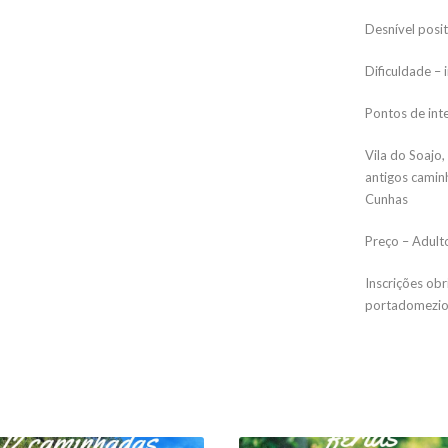
Desnível posi
Dificuldade –
Pontos de int
Vila do Soajo,
antigos camin
Cunhas
Preço – Adulto
Inscrições obr
portadomezio