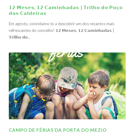
𝟭𝟮 𝗠𝗲𝘀𝗲𝘀, 𝟭𝟮 𝗖𝗮𝗺𝗶𝗻𝗵𝗮𝗱𝗮𝘀 | 𝗧𝗿𝗶𝗹𝗵𝗼 𝗱𝗼 𝗣𝗼𝗰̧𝗼
𝗱𝗮𝘀 𝗖𝗮𝗹𝗱𝗲𝗶𝗿𝗮𝘀
Em agosto, convidamo-lo a descobrir um dos recantos mais
refrescantes do concelho! 𝟭𝟮 𝗠𝗲𝘀𝗲𝘀, 𝟭𝟮 𝗖𝗮𝗺𝗶𝗻𝗵𝗮𝗱𝗮𝘀 |
𝗧𝗿𝗶𝗹𝗵𝗼 𝗱𝗼...
CAMPO DE FÉRIAS DA PORTA DO MEZIO