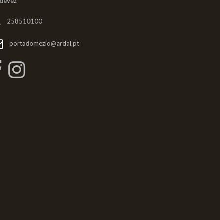
ldevez
258510100
portadomezio@ardal.pt