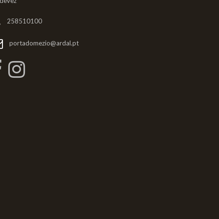
ldevez
258510100
portadomezio@ardal.pt