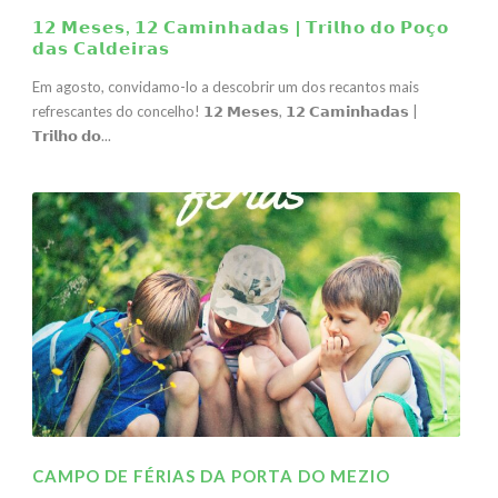
𝟭𝟮 𝗠𝗲𝘀𝗲𝘀, 𝟭𝟮 𝗖𝗮𝗺𝗶𝗻𝗵𝗮𝗱𝗮𝘀 | 𝗧𝗿𝗶𝗹𝗵𝗼 𝗱𝗼 𝗣𝗼𝗰̧𝗼
𝗱𝗮𝘀 𝗖𝗮𝗹𝗱𝗲𝗶𝗿𝗮𝘀
Em agosto, convidamo-lo a descobrir um dos recantos mais
refrescantes do concelho! 𝟭𝟮 𝗠𝗲𝘀𝗲𝘀, 𝟭𝟮 𝗖𝗮𝗺𝗶𝗻𝗵𝗮𝗱𝗮𝘀 |
𝗧𝗿𝗶𝗹𝗵𝗼 𝗱𝗼...
CAMPO DE FÉRIAS DA PORTA DO MEZIO