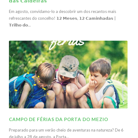
𝗱𝗮𝘀 𝗖𝗮𝗹𝗱𝗲𝗶𝗿𝗮𝘀
Em agosto, convidamo-lo a descobrir um dos recantos mais
refrescantes do concelho! 𝟭𝟮 𝗠𝗲𝘀𝗲𝘀, 𝟭𝟮 𝗖𝗮𝗺𝗶𝗻𝗵𝗮𝗱𝗮𝘀 |
𝗧𝗿𝗶𝗹𝗵𝗼 𝗱𝗼...
CAMPO DE FÉRIAS DA PORTA DO MEZIO
Preparado para um verão cheio de aventuras na natureza? De 6
de julho a 28 de agosto, a Porta...