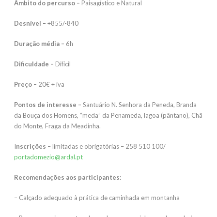
Âmbito do percurso –
Paisagístico e Natural
Desnível –
+855/-840
Duração média –
6h
Dificuldade –
Difícil
Preço –
20€ + iva
Pontos de interesse –
Santuário N. Senhora da Peneda, Branda
da Bouça dos Homens, “meda” da Penameda, lagoa (pântano), Chã
do Monte, Fraga da Meadinha.
I
nscrições
– limitadas e obrigatórias – 258 510 100/
portadomezio@ardal.pt
Recomendações aos participantes:
– Calçado adequado à prática de caminhada em montanha