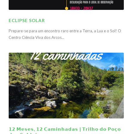
ECLIPSE SOLAR
Prepare-se para um encontro raro entre a Terra, a Lua e o Sol! O
Centro Ciência Viva dos Arcos...
𝟭𝟮 𝗠𝗲𝘀𝗲𝘀, 𝟭𝟮 𝗖𝗮𝗺𝗶𝗻𝗵𝗮𝗱𝗮𝘀 | 𝗧𝗿𝗶𝗹𝗵𝗼 𝗱𝗼 𝗣𝗼𝗰̧𝗼